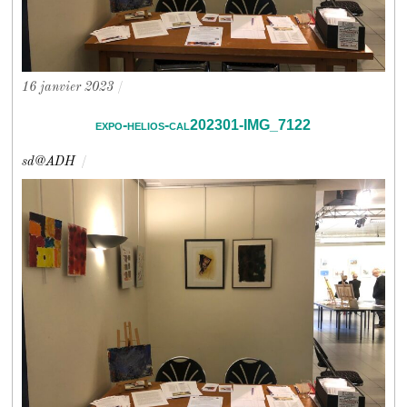
16 janvier 2023
/
expo-helios-cal202301-IMG_7122
sd@ADH
/